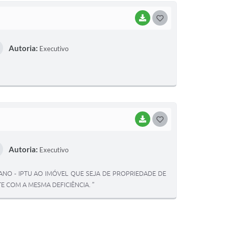
BAIXAR
G
O
Autoria:
Executivo
S
T
E
I
BAIXAR
G
O
Autoria:
Executivo
S
T
RBANO - IPTU AO IMÓVEL QUE SEJA DE PROPRIEDADE DE
E
 COM A MESMA DEFICIÊNCIA. ”
I