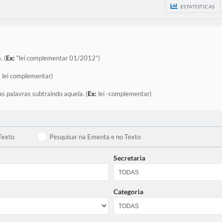
ESTATÍSTICAS
. (
Ex:
"lei complementar 01/2012”)
:
lei complementar)
as palavras subtraindo aquela. (
Ex:
lei -complementar)
Texto
Pesquisar na Ementa e no Texto
Secretaria
Categoria