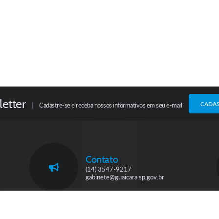
etter
CADA
Cadastre-se e receba nossos informativos em seu e-mail
Contato
(14) 3547-9217
gabinete@guaicara.sp.gov.br