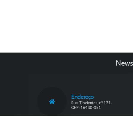
Newsl
Endereço
Rua: Tiradentes, n° 171
CEP: 16430-051