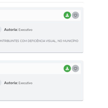
BAIXAR
G
O
Autoria:
Executivo
S
T
NTRIBUINTES COM DEFICIÊNCIA VISUAL, NO MUNICÍPIO
E
I
BAIXAR
G
O
Autoria:
Executivo
S
T
E
I