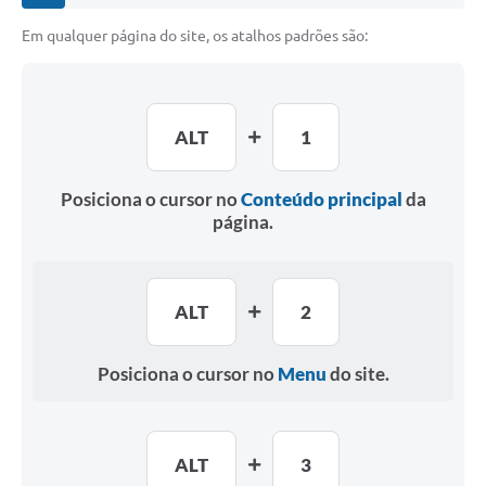
Em qualquer página do site, os atalhos padrões são:
ALT
1
Posiciona o cursor no
Conteúdo principal
da
página.
ALT
2
Posiciona o cursor no
Menu
do site.
ALT
3