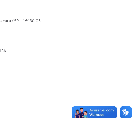
uaiçara / SP - 16430-051
 15h