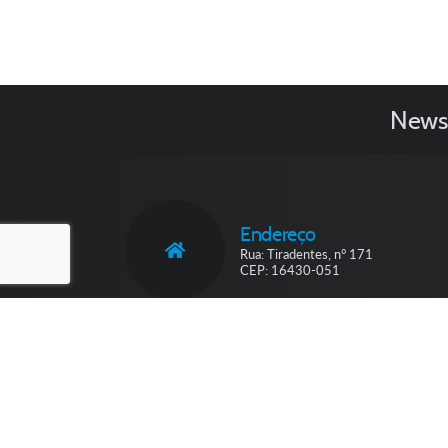
Newsl
Endereço
Rua: Tiradentes, n° 171
CEP: 16430-051
V