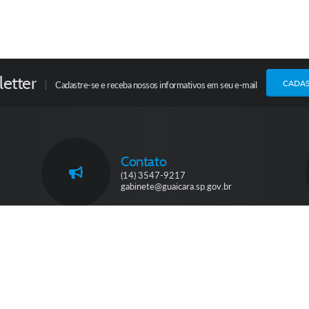
etter
CADA
Cadastre-se e receba nossos informativos em seu e-mail
Contato
(14) 3547-9217
gabinete@guaicara.sp.gov.br
ersão do Sistema:
3.5.3 - 19/06/2026
Portal atualizado em:
07/08/2026 
© Copyright Instar - 2006-2026. Todos os direitos reservados -
Instar Tecnologia