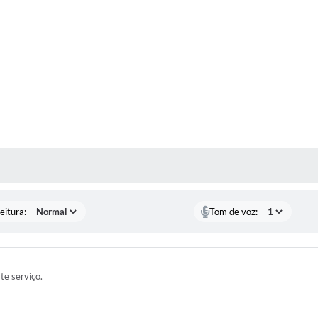
 MÍDIAS
eitura:
Tom de voz:
ste serviço.