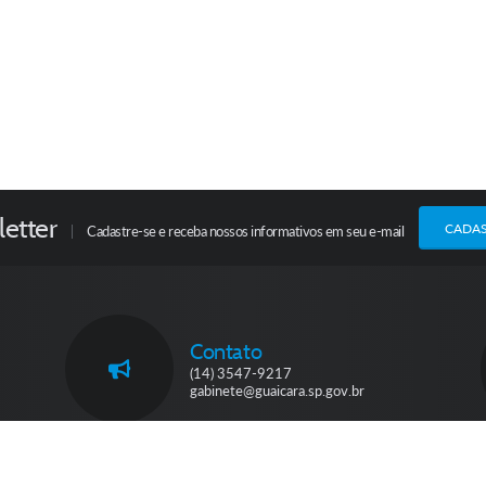
etter
CADA
Cadastre-se e receba nossos informativos em seu e-mail
Contato
(14) 3547-9217
gabinete@guaicara.sp.gov.br