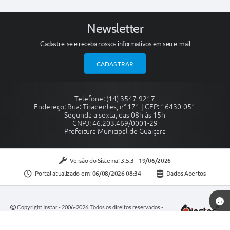
Newsletter
Cadastre-se e receba nossos informativos em seu e-mail
CADASTRAR
Telefone: (14) 3547-9217
Endereço: Rua: Tiradentes, n° 171 | CEP: 16430-051
Segunda a sexta, das 08h às 15h
CNPJ: 46.203.469/0001-29
Prefeitura Municipal de Guaiçara
Versão do Sistema:
3.5.3 - 19/06/2026
Portal atualizado em:
06/08/2026 08:34
Dados Abertos
Copyright Instar - 2006-2026. Todos os direitos reservados -
Instar Tecnologia