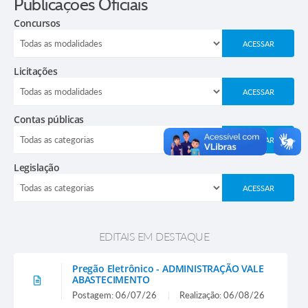
Publicações Oficiais
IPTU
Concursos
Newslatter
Água e Esgoto
ACESSAR
Licitações
ACESSAR
Contas públicas
ACESSAR
Legislação
ACESSAR
EDITAIS EM DESTAQUE
Pregão Eletrônico - ADMINISTRAÇÃO VALE
ABASTECIMENTO
Postagem: 06/07/26
Realização: 06/08/26