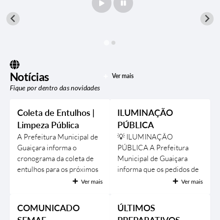
Notícias
Ver mais
Fique por dentro das novidades
Coleta de Entulhos |
ILUMINAÇÃO
Limpeza Pública
PÚBLICA
A Prefeitura Municipal de
💡 ILUMINAÇÃO
Guaiçara informa o
PÚBLICA A Prefeitura
cronograma da coleta de
Municipal de Guaiçara
entulhos para os próximos
informa que os pedidos de
dias. 📍 Bairros atendidos:
troca de lâmpadas
Ver mais
Ver mais
• Dom Bosco • Vila da
queimadas e demais
Saúde 📅 Datas de
serviços de manutenção da
COMUNICADO
ÚLTIMOS
atendimento: • 04/08 •
iluminação pública podem