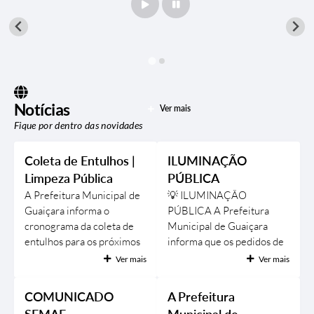
Notícias
Ver mais
Fique por dentro das novidades
Coleta de Entulhos |
ILUMINAÇÃO
Limpeza Pública
PÚBLICA
A Prefeitura Municipal de
💡 ILUMINAÇÃO
Guaiçara informa o
PÚBLICA A Prefeitura
cronograma da coleta de
Municipal de Guaiçara
entulhos para os próximos
informa que os pedidos de
dias. 📍 Bairros atendidos:
troca de lâmpadas
Ver mais
Ver mais
• Dom Bosco • Vila da
queimadas e demais
Saúde 📅 Datas de
serviços de manutenção da
COMUNICADO
A Prefeitura
atendimento: • 04/08 •
iluminação pública podem