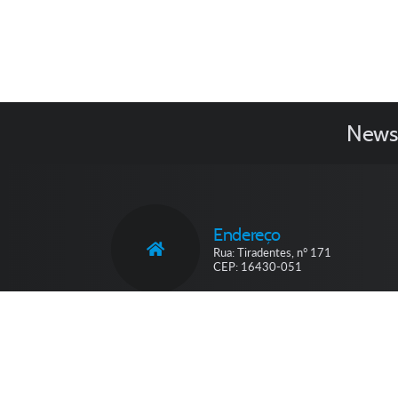
Newsl
Endereço
Rua: Tiradentes, n° 171
CEP: 16430-051
V