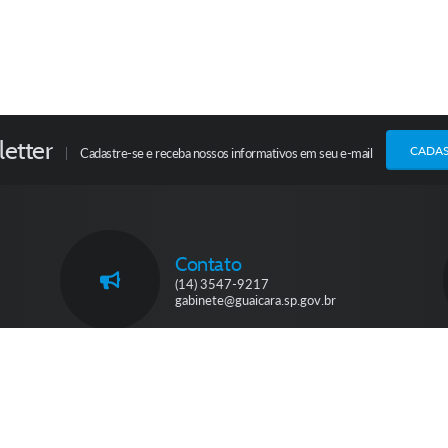
etter
CADA
Cadastre-se e receba nossos informativos em seu e-mail
Contato
(14) 3547-9217
gabinete@guaicara.sp.gov.br
ersão do Sistema:
3.5.3 - 19/06/2026
Portal atualizado em:
05/08/2026 