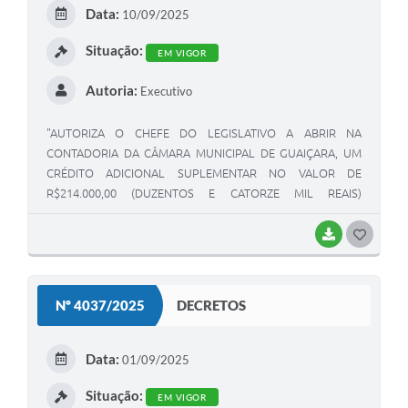
E
Data:
10/09/2025
I
Situação:
EM VIGOR
Autoria:
Executivo
"AUTORIZA O CHEFE DO LEGISLATIVO A ABRIR NA
CONTADORIA DA CÂMARA MUNICIPAL DE GUAIÇARA, UM
CRÉDITO ADICIONAL SUPLEMENTAR NO VALOR DE
R$214.000,00 (DUZENTOS E CATORZE MIL REAIS)
DESTINADO A REFORÇAR DOTAÇÃO ORÇAMENTÁRIA DO
PODER LEGISLATIVO".
BAIXAR
G
O
S
Nº 4037/2025
DECRETOS
T
E
Data:
01/09/2025
I
Situação:
EM VIGOR