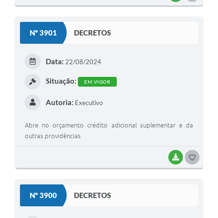
O
S
Nº 3901
DECRETOS
T
E
Data:
22/08/2024
I
Situação:
EM VIGOR
Autoria:
Executivo
Abre no orçamento crédito adicional suplementar e da
outras providências
BAIXAR
G
O
S
Nº 3900
DECRETOS
T
E