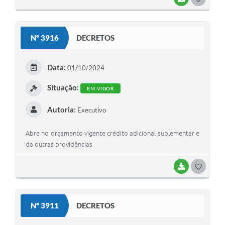
O
S
Nº 3916
DECRETOS
T
E
Data:
01/10/2024
I
Situação:
EM VIGOR
Autoria:
Executivo
Abre no orçamento vigente crédito adicional suplementar e
da outras providências
BAIXAR
G
O
S
Nº 3911
DECRETOS
T