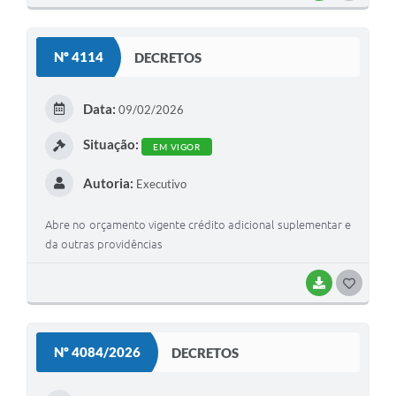
O
S
Nº 4114
DECRETOS
T
E
Data:
09/02/2026
I
Situação:
EM VIGOR
Autoria:
Executivo
Abre no orçamento vigente crédito adicional suplementar e
da outras providências
BAIXAR
G
O
S
Nº 4084/2026
DECRETOS
T
E