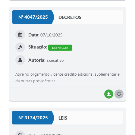
O
S
Nº 4047/2025
DECRETOS
T
E
Data:
07/10/2025
I
Situação:
EM VIGOR
Autoria:
Executivo
Abre no orçamento vigente crédito adicional suplementar e
da outras providências
BAIXAR
G
O
S
Nº 3174/2025
LEIS
T
E