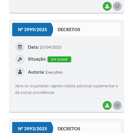
BAIXAR
G
O
S
Nº 3999/2025
DECRETOS
T
E
Data:
25/04/2025
I
Situação:
EM VIGOR
Autoria:
Executivo
Abre no orçamento vigente crédito adicional suplementar e
da outras providências
BAIXAR
G
O
S
Nº 3993/2025
DECRETOS
T