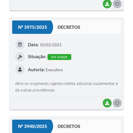
BAIXAR
G
O
S
Nº 3975/2025
DECRETOS
T
E
Data:
10/02/2025
I
Situação:
EM VIGOR
Autoria:
Executivo
Abre no orçamento vigente crédito adicional suplementar e
da outras providências
BAIXAR
G
O
S
Nº 3940/2025
DECRETOS
T