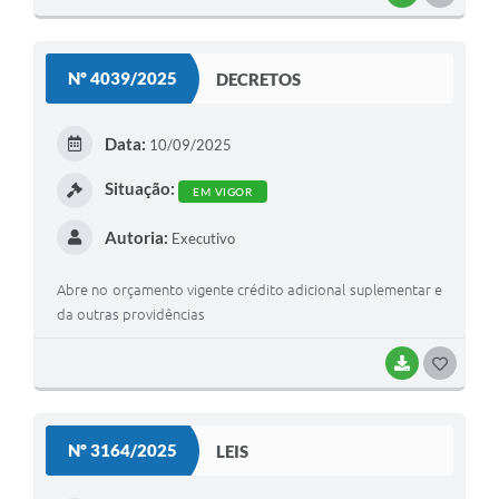
O
S
Nº 4039/2025
DECRETOS
T
E
Data:
10/09/2025
I
Situação:
EM VIGOR
Autoria:
Executivo
Abre no orçamento vigente crédito adicional suplementar e
da outras providências
BAIXAR
G
O
S
Nº 3164/2025
LEIS
T