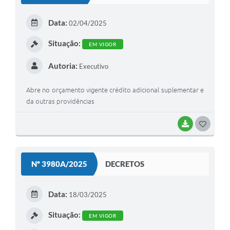
E
Data:
02/04/2025
I
Situação:
EM VIGOR
Autoria:
Executivo
Abre no orçamento vigente crédito adicional suplementar e
da outras providências
BAIXAR
G
O
S
Nº 3980A/2025
DECRETOS
T
E
Data:
18/03/2025
I
Situação:
EM VIGOR