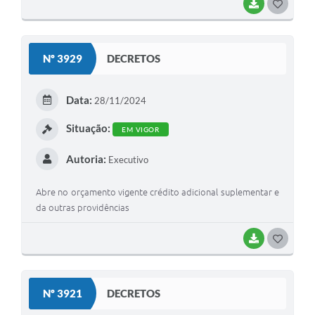
BAIXAR
G
O
S
Nº 3929
DECRETOS
T
E
Data:
28/11/2024
I
Situação:
EM VIGOR
Autoria:
Executivo
Abre no orçamento vigente crédito adicional suplementar e
da outras providências
BAIXAR
G
O
S
Nº 3921
DECRETOS
T