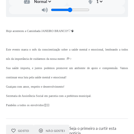
Hoje aconteceu a Caminhada JANEIRO BRANCO!🤍🧠
Este evento marca o mês da conscientização sobre a saúde mental e emocional, lembrando a todos
nós da importância de cuidarmos da nossa mente. 💭✨
Sua saúde importa, e juntos podemos promover um ambiente de apoio e compreensão. Vamos
continuar essa luta pela saúde mental e emocional!
Guaiçara com amor, respeito e desenvolvimento!
Secretaria de Assistência Social em parceria com a prefeitura municipal.
Parabéns a todos os envolvidos👏🏻
Seja o primeiro a curtir esta
GOSTEI
NÃO GOSTEI
notícia.