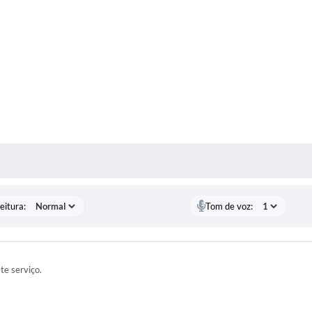
 MÍDIAS
eitura:
Tom de voz:
ste serviço.