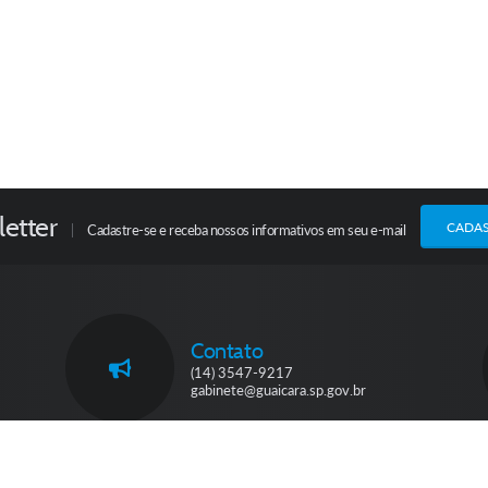
etter
CADA
Cadastre-se e receba nossos informativos em seu e-mail
Contato
(14) 3547-9217
gabinete@guaicara.sp.gov.br