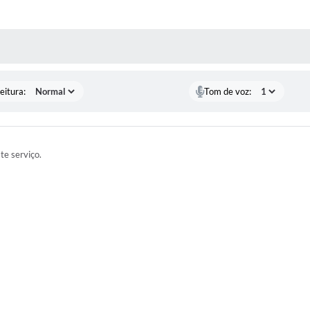
 MÍDIAS
eitura:
Tom de voz:
ste serviço.