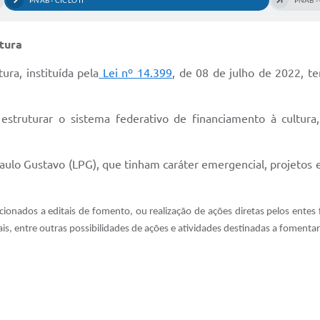
PNAB - CICLO II
PNAB - 
ltura
ura, instituída pela
Lei nº 14.399
, de 08 de julho de 2022, t
 estruturar o sistema federativo de financiamento à cultur
 Paulo Gustavo (LPG), que tinham caráter emergencial, projetos 
ecionados a editais de fomento, ou realização de ações diretas pelos entes 
s, entre outras possibilidades de ações e atividades destinadas a fomentar a