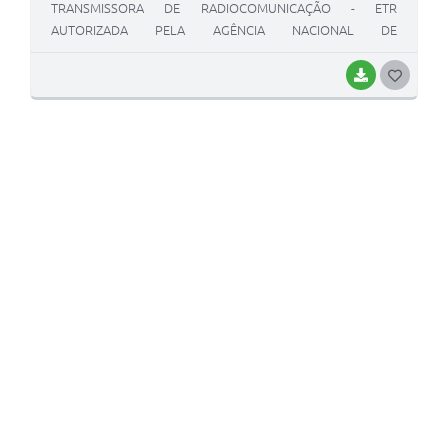
TRANSMISSORA DE RADIOCOMUNICAÇÃO - ETR
AUTORIZADA PELA AGÊNCIA NACIONAL DE
TELECOMUNICAÇÕES - ANATEL, NOS TERMOS DA
LEGISLAÇÃO FEDERAL VIGENTE.”
BAIXAR
G
O
S
T
E
I